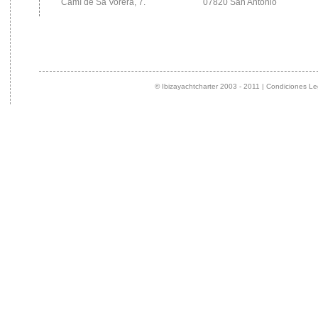
Camí de Sa Vorera, 7.
07820 San Antonio
© Ibizayachtcharter 2003 - 2011 | Condiciones Le