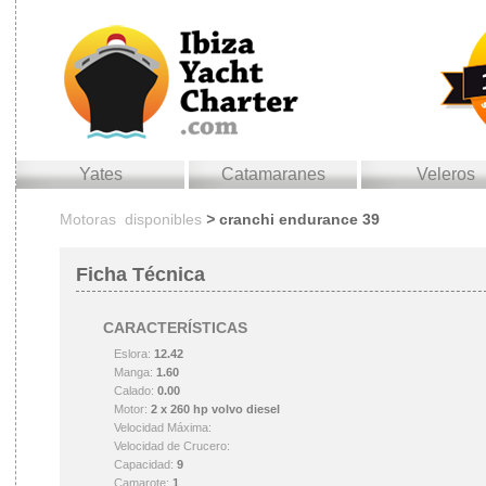
yates
catamaranes
veleros
Motoras disponibles
>
cranchi endurance 39
Ficha Técnica
CARACTERÍSTICAS
Eslora:
12.42
Manga:
1.60
Calado:
0.00
Motor:
2 x 260 hp volvo diesel
Velocidad Máxima:
Velocidad de Crucero:
Capacidad:
9
Camarote:
1