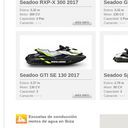
Seadoo RXP-X 300 2017
Seadoo G
Eslora:
3.32 m
Eslora:
3.32 m
Motor:
300 CV
Motor:
230 CV
Capacidad:
2 Pax
Capacidad:
2 Pa
MÁS INFO
Camarote :
- - -
Camarote :
- - -
Seadoo GTI SE 130 2017
Seadoo S
Eslora:
3.37 m
Eslora:
2.79 m
Motor:
130 CV
Motor:
90 CV
Capacidad:
3
Capacidad:
2
MÁS INFO
Camarote :
- - -
Camarote :
- - -
Escuelas de conducción
motos de agua en Ibiza