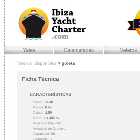
yates
catamaranes
veleros
Veleros disponibles
>
goleta
Ficha Técnica
CARACTERÍSTICAS
Eslora:
23.30
Manga:
6.47
Calado:
2.50
Motor:
2 x 385 cv
Velocidad Máxima:
Velocidad de Crucero:
Capacidad:
40
Camarote:
5