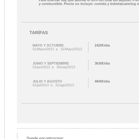
Para reservar hay que abonar el 50% del total del alquiler.
y combustible. Precio no incluye: comida y bebida(catering o
TARÍFAS
MAYO Y OCTUBRE
2420€/dia
01/Mayo/2013 a 31/Mayo/2013
JUNIO Y SEPTIEMBRE
3630€/dia
01/jun/2013 a 30/sep/2013
JULIO Y AGOSTO
4840€/dia
01/jul/2013 a 31/ago/2013
Donde encontrarnos: